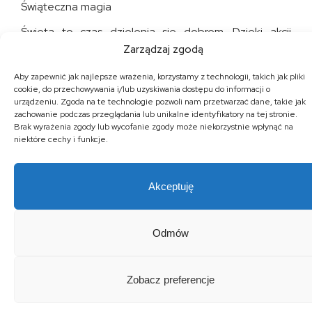
Świąteczna magia
Święta to czas dzielenia się dobrem. Dzięki akcji
Zarządzaj zgodą
Gwiazdor mogliśmy pokazać, że razem możemy
uczynić świat lepszym miejscem – choćby na jeden
Aby zapewnić jak najlepsze wrażenia, korzystamy z technologii, takich jak pliki
dzień. To jednak dopiero początek – już planujemy
cookie, do przechowywania i/lub uzyskiwania dostępu do informacji o
urządzeniu. Zgoda na te technologie pozwoli nam przetwarzać dane, takie jak
kolejne działania, które pozwolą nam wnosić radość
zachowanie podczas przeglądania lub unikalne identyfikatory na tej stronie.
tam, gdzie jej brakuje.
Brak wyrażenia zgody lub wycofanie zgody może niekorzystnie wpłynąć na
niektóre cechy i funkcje.
Zachęcamy wszystkich do włączenia się w podobne
inicjatywy – bo prawdziwa magia świąt tkwi w dawaniu!
Akceptuję
Odmów
Zobacz preferencje